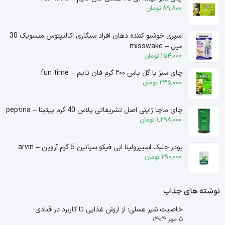
89,800
تومان
اسپری خوشبو کننده دهان افراد سیگاری اکالیپتوس میسویک 30
میل – misswake
154,000
تومان
چای سبز با گل یاس ۲۰۰ گرم فان تایم – fun time
235,000
تومان
چای ماچا ژاپنی اصل تشریفاتی پلاس 40 گرم پپتینا – peptina
1,298,000
تومان
پودر جلبک اسپیرولینا ابی فیکو سیانین 5 گرم آروین – arvin
290,000
تومان
نوشته های جذاب
خاصیت شیر عسلی؛ از ارزش غذایی تا کاربرد در قنادی
۵ مهر ۱۴۰۴