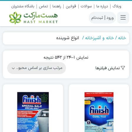
وبلاگ
درباره ما
سوالات
قوانین
راهنما
تماس
باشگاه مشتریان
|
خانه
خانه و آشپزخانه
انواع شوینده
Sorted
نمایش 1–24 از 542 نتیجه
by
نمایش فیلترها
popularity