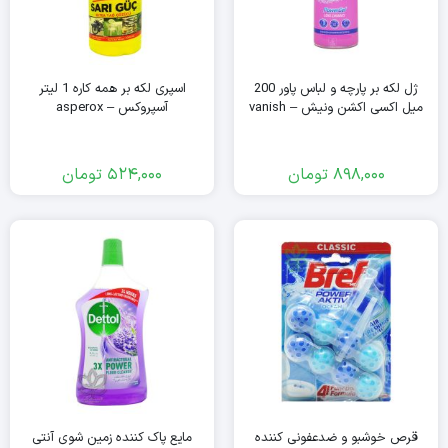
ژل لکه بر پارچه و لباس پاور 200
اسپری لکه بر همه کاره 1 لیتر
میل اکسی اکشن ونیش – vanish
آسپروکس – asperox
898,000
تومان
524,000
تومان
قرص خوشبو و ضدعفونی کننده
مایع پاک کننده زمین شوی آنتی