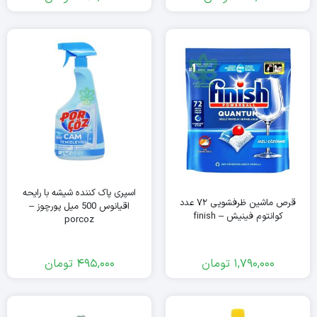
اسپری پاک کننده شیشه با رایحه
قرص ماشین ظرفشویی ۷۲ عدد
اقیانوس 500 میل پورچوز –
کوانتوم فینیش – finish
porcoz
1,790,000
تومان
495,000
تومان