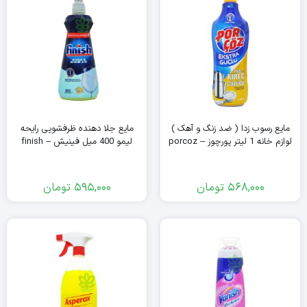
مایع رسوب زدا ( ضد زنگ و آهک )
مایع جلا دهنده ظرفشویی رایحه
لوازم خانه 1 لیتر پورچوز – porcoz
لیمو 400 میل فینیش – finish
568,000
تومان
595,000
تومان