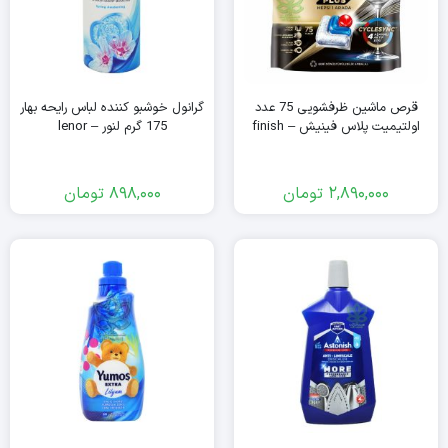
قرص ماشین ظرفشویی 75 عدد
گرانول خوشبو کننده لباس رایحه بهار
اولتیمیت پلاس فینیش – finish
175 گرم لنور – lenor
2,890,000
تومان
898,000
تومان