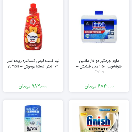
مایع جرمگیر دو فاز ماشین
نرم کننده لباس کنسانتره رایحه امبر
ظرفشویی ۲۵۰ میل فینیش –
۱/۴ لیتر اکسترا یوموش – yumos
finish
684,000
تومان
984,000
تومان