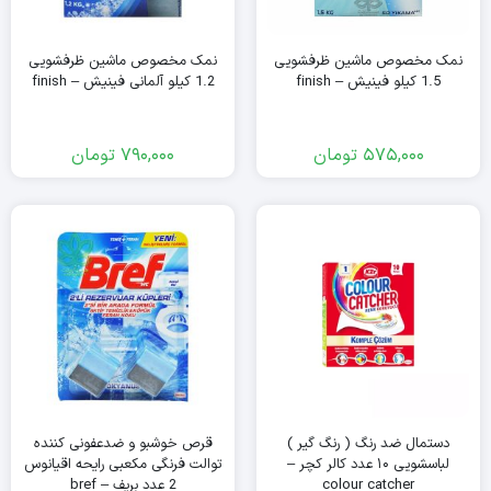
نمک مخصوص ماشین ظرفشویی
نمک مخصوص ماشین ظرفشویی
1.5 کیلو فینیش – finish
1.2 کیلو آلمانی فینیش – finish
575,000
تومان
790,000
تومان
دستمال ضد رنگ ( رنگ گیر )
قرص خوشبو و ضدعفونی کننده
لباسشویی ۱۰ عدد کالر کچر –
توالت فرنگی مکعبی رایحه اقیانوس
colour catcher
2 عدد بریف – bref