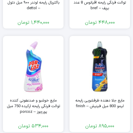
توالت فرنگی رایحه اقیانوس 8 عدد
باکتریال رایحه لوندر ۹۰۰ میل دتول
بریف – bref
– dettol
448,000
تومان
1,440,000
تومان
مایع جلا دهنده ظرفشویی رایحه
مایع خوشبو و ضدعفونی کننده
لیمو 800 میل فینیش – finish
توالت فرنگی رایحه ارکیده 750 میل
پورچوز – porcoz
895,000
تومان
534,000
تومان