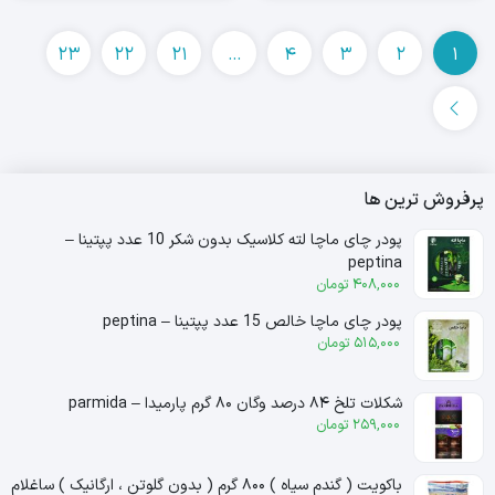
23
22
21
…
4
3
2
1
پرفروش ترین ها
پودر چای ماچا لته کلاسیک بدون شکر 10 عدد پپتینا –
peptina
408,000
تومان
پودر چای ماچا خالص 15 عدد پپتینا – peptina
515,000
تومان
شکلات تلخ ۸۴ درصد وگان ۸۰ گرم پارمیدا – parmida
259,000
تومان
باکویت ( گندم سیاه ) ۸۰۰ گرم ( بدون گلوتن ، ارگانیک ) ساغلام