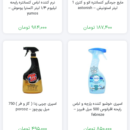
مایع جرمگیر کنسانتره اتو و کتری 1
نرم کننده لباس کنسانتره رایحه
لیتر استونیش – astonish
لیلیوم ۱/۴ لیتر اکسترا یوموش –
yumos
187,400
تومان
984,000
تومان
اسپری خوشبو کننده پارچه و لباس
اسپری چربی زدا ( گاز و فر ) 750
رایحه اقیانوس 500 میل فبریز –
میل پورچوز – porcoz
febreze
850,000
تومان
495,000
تومان