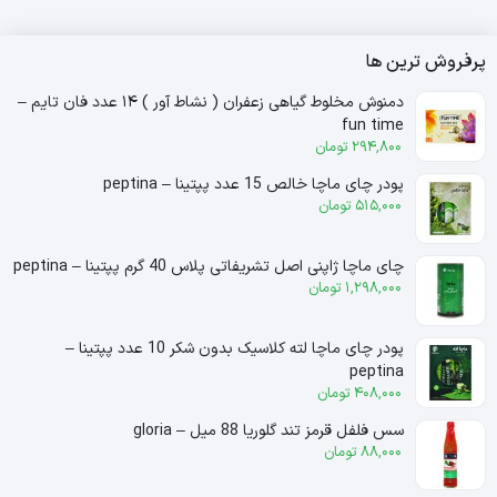
پرفروش ترین ها
دمنوش مخلوط گیاهی زعفران ( نشاط آور ) ۱۴ عدد فان تایم –
fun time
294,800
تومان
پودر چای ماچا خالص 15 عدد پپتینا – peptina
515,000
تومان
چای ماچا ژاپنی اصل تشریفاتی پلاس 40 گرم پپتینا – peptina
1,298,000
تومان
پودر چای ماچا لته کلاسیک بدون شکر 10 عدد پپتینا –
peptina
408,000
تومان
سس فلفل قرمز تند گلوریا 88 میل – gloria
88,000
تومان