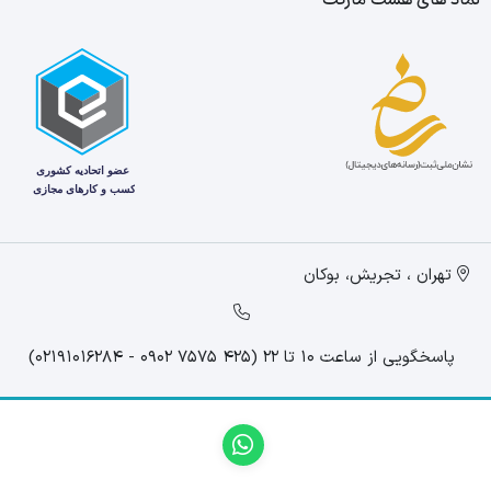
تهران ، تجریش، بوکان
پاسخگویی از ساعت 10 تا 22 (425 7575 0902 - 02191016284)