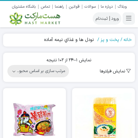
وبلاگ
درباره ما
سوالات
قوانین
راهنما
تماس
باشگاه مشتریان
|
خانه
پخت و پز
نودل ها و غذاي نيمه آماده
Sorted
نمایش 1–24 از 102 نتیجه
by
نمایش فیلترها
popularity