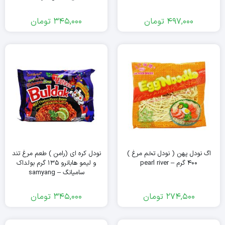
497,000
تومان
345,000
تومان
اگ نودل پهن ( نودل تخم مرغ )
نودل کره ای (رامن ) طعم مرغ تند
۴۰۰ گرم – pearl river
و لیمو هابانرو ۱۳۵ گرم بولداک
سامیانگ – samyang
274,500
تومان
345,000
تومان