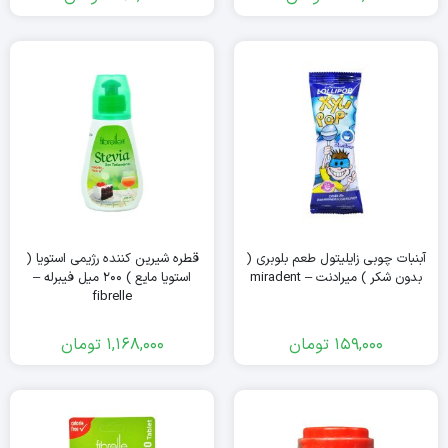
آبنبات چوبی زایلیتول طعم بلوبری (
قطره شیرین کننده رژیمی استویا (
بدون شکر ) میرادنت – miradent
استویا مایع ) ۲۰۰ میل فیبرله –
fibrelle
159,000
تومان
1,168,000
تومان