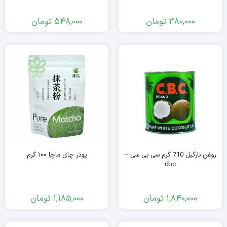
380,000
تومان
548,000
تومان
روغن نارگیل 710 گرم سی بی سی –
پودر چای ماچا ۱۰۰ گرم
cbc
1,840,000
تومان
1,185,000
تومان