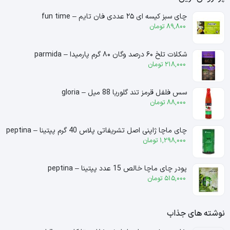
چای سبز کیسه ای ۲۵ عددی فان تایم – fun time
89,800
تومان
شکلات تلخ ۶۰ درصد وگان ۸۰ گرم پارمیدا – parmida
218,000
تومان
سس فلفل قرمز تند گلوریا 88 میل – gloria
88,000
تومان
چای ماچا ژاپنی اصل تشریفاتی پلاس 40 گرم پپتینا – peptina
1,298,000
تومان
پودر چای ماچا خالص 15 عدد پپتینا – peptina
515,000
تومان
نوشته های جذاب