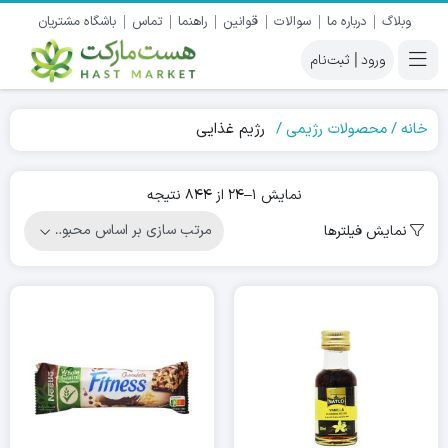
وبلاگ
درباره ما
سوالات
قوانین
راهنما
تماس
باشگاه مشتریان
|
خانه
محصولات رژیمی
رژیم غذایی
Sorted
نمایش 1–24 از 844 نتیجه
by
نمایش فیلترها
popularity