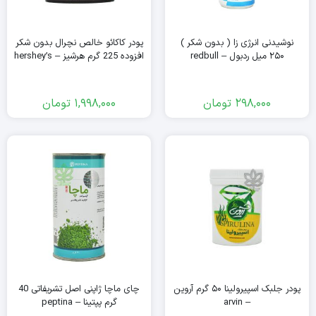
نوشیدنی انرژی زا ( بدون شکر )
پودر کاکائو خالص نچرال بدون شکر
۲۵۰ میل ردبول – redbull
افزوده 225 گرم هرشیز – hershey’s
298,000
تومان
1,998,000
تومان
پودر جلبک اسپیرولینا ۵۰ گرم آروین
چای ماچا ژاپنی اصل تشریفاتی 40
– arvin
گرم پپتینا – peptina