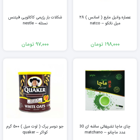
عصاره وانیل مایع ( اسانس ) ۲۸
شکلات بار رژیمی کاکائویی فیتنس
میل ناتکو – natco
نستله – nestle
198,000
تومان
97,000
تومان
چای ماچا تشریفاتی ساشه ای 30
جو دوسر پرک ( اوت میل ) ۵۰۰ گرم
عدد ماچانو – matchano
کواکر – quaker