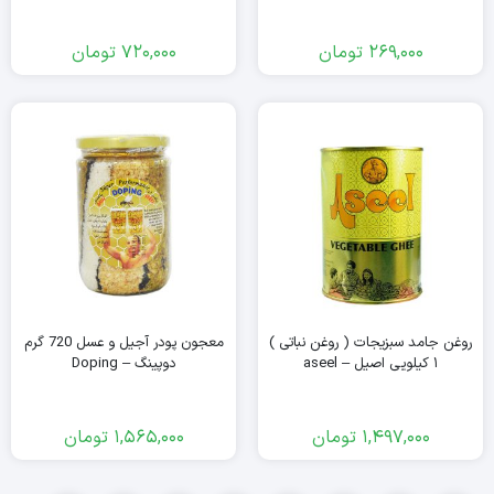
269,000
تومان
720,000
تومان
روغن جامد سبزیجات ( روغن نباتی )
معجون پودر آجیل و عسل 720 گرم
۱ کیلویی اصیل – aseel
دوپینگ – Doping
1,497,000
تومان
1,565,000
تومان