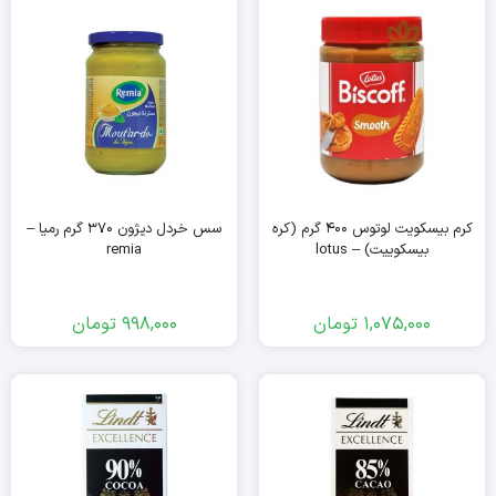
کرم بیسکویت لوتوس ۴۰۰ گرم (کره
سس خردل دیژون ۳۷۰ گرم رمیا –
بیسکوییت) – lotus
remia
1,075,000
تومان
998,000
تومان