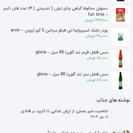
دمنوش مخلوط گیاهی چای ترش ( تندرستی ) ۱۴ عدد فان تایم
– fun time
134,800
تومان
پودر جلبک اسپیرولینا ابی فیکو سیانین 5 گرم آروین – arvin
290,000
تومان
سس فلفل قرمز تند گلوریا 88 میل – gloria
88,000
تومان
سس فلفل سبز تند گلوریا 88 میل – gloria
88,000
تومان
نوشته های جذاب
خاصیت شیر عسلی؛ از ارزش غذایی تا کاربرد در قنادی
۵ مهر ۱۴۰۴