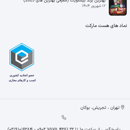
بهترین برند بیسکویت (معرفی بهترین‌ های 2025)
۱۲ شهریور ۱۴۰۴
نماد های هست مارکت
تهران ، تجریش، بوکان
پاسخگویی از ساعت 10 تا 22 (425 7575 0902 - 02191016284)