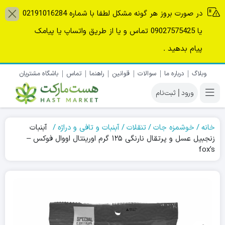
در صورت بروز هر گونه مشکل لطفا با شماره 02191016284
یا 09027575425 تماس و یا از طریق واتساپ یا پیامک
پیام بدهید .
وبلاگ
درباره ما
سوالات
قوانین
راهنما
تماس
باشگاه مشتریان
|
خانه
خوشمزه جات
تنقلات
آبنبات و تافی و دراژه
آبنبات
زنجبیل عسل و پرتقال نارنگی ۱۲۵ گرم اورینتال اووال فوکس –
fox’s