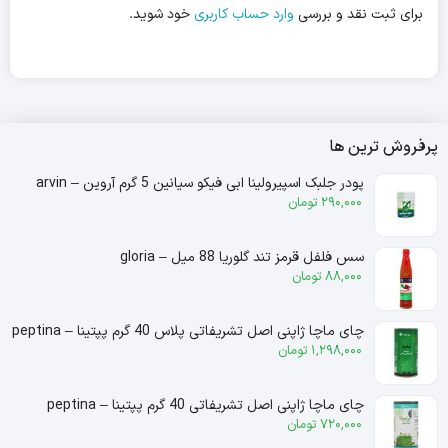
برای ثبت نقد و بررسی
وارد حساب کاربری
خود شوید.
پرفروش ترین ها
پودر جلبک اسپیرولینا ابی فیکو سیانین 5 گرم آروین – arvin
290,000
تومان
سس فلفل قرمز تند گلوریا 88 میل – gloria
88,000
تومان
چای ماچا ژاپنی اصل تشریفاتی پلاس 40 گرم پپتینا – peptina
1,298,000
تومان
چای ماچا ژاپنی اصل تشریفاتی 40 گرم پپتینا – peptina
720,000
تومان