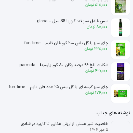
515,000
تومان
سس فلفل سبز تند گلوریا 88 میل – gloria
88,000
تومان
چای سبز با گل یاس ۲۰۰ گرم فان تایم – fun time
235,000
تومان
شکلات تلخ ۹۶ درصد وگان ۸۰ گرم پارمیدا – parmida
420,000
تومان
چای سبز کیسه ای با گل یاس ۲۵ عدد فان تایم – fun time
174,000
تومان
نوشته های جذاب
خاصیت شیر عسلی؛ از ارزش غذایی تا کاربرد در قنادی
۵ مهر ۱۴۰۴