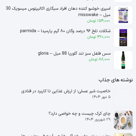
اسپری خوشبو کننده دهان افراد سیگاری اکالیپتوس میسویک 30
میل – misswake
154,000
تومان
شکلات تلخ ۹۶ درصد وگان ۸۰ گرم پارمیدا – parmida
420,000
تومان
سس فلفل سبز تند گلوریا 88 میل – gloria
88,000
تومان
نوشته های جذاب
خاصیت شیر عسلی؛ از ارزش غذایی تا کاربرد در قنادی
۵ مهر ۱۴۰۴
چای کرک چیست و چه خواصی دارد؟
۲۹ شهریور ۱۴۰۴