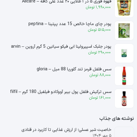
قهوه فوری ۵ در ۱ طلایی ۲۰ عدد علی کافه – Alicafe
1,990,000
تومان
پودر چای ماچا خالص 15 عدد پپتینا – peptina
515,000
تومان
پودر جلبک اسپیرولینا ابی فیکو سیانین 5 گرم آروین – arvin
290,000
تومان
سس فلفل قرمز تند گلوریا 88 میل – gloria
88,000
تومان
سس ترکیش فلفل پول بیبر آووکادو فیلفیل 180 گرم – filfil
161,000
تومان
نوشته های جذاب
خاصیت شیر عسلی؛ از ارزش غذایی تا کاربرد در قنادی
۵ مهر ۱۴۰۴