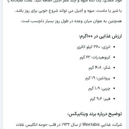
مواد مغذی، یک تکه میوه و چند مغز آجیل اضافه کنید. غلات صبحانه را
با شیر یا ماست، میوه و آجیل می تواند شروع خوبی برای روز باشد.
همچنین به عنوان میان وعده در طول روز بسیار دلچسب است.
ارزش غذایی در ۱۰۰گرم:
انرژی: ۳۶۰ کیلو کالری
کربوهیدرات: ۶۲ گرم
شکر: ۴٫۸ گرم
پروتئین: ۱۹ گرم
چربی: ۱٫۹ گرم
فیبر: ۹٫۶ گرم
توضیح درباره برند ویتابیکس:
شرکت غذایی Weetabix از سال ۱۹۳۲ در قلب حومه انگلیس غلات