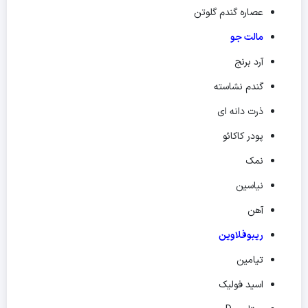
عصاره گندم گلوتن
مالت جو
آرد برنج
گندم نشاسته
ذرت دانه ای
پودر کاکائو
نمک
نیاسین
آهن
ریبوفلاوین
تیامین
اسید فولیک