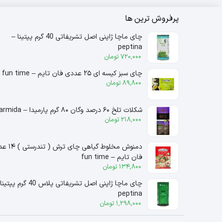
پرفروش ترین ها
چای ماچا ژاپنی اصل تشریفاتی 40 گرم پپتینا –
peptina
720,000
تومان
چای سبز کیسه ای ۲۵ عددی فان تایم – fun time
89,800
تومان
شکلات تلخ ۶۰ درصد وگان ۸۰ گرم پارمیدا – parmida
218,000
تومان
دمنوش مخلوط گیاهی چای ترش ( 
فان تایم – fun time
134,800
تومان
چای ماچا ژاپنی اصل تشریفاتی پلاس 40 گرم 
peptina
1,298,000
تومان