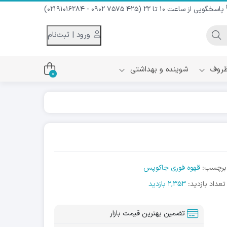
پاسخگویی از ساعت 10 تا 22 (425 7575 0902 - 02191016284)
ورود | ثبت‌نام
 ظروف
شوینده و بهداشتی
0
اس
دام و شیر نارگیل
ه سرد
کننده لباس
نیک
ح و منزل
برچسب:
قهوه فوری جاکوپس
ا
تعداد بازدید:
2,353 بازدید
تضمین بهترین قیمت بازار