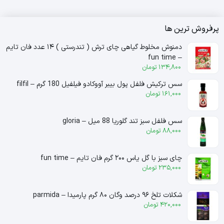
پرفروش ترین ها
دمنوش مخلوط گیاهی چای ترش ( تندرستی ) ۱۴ عدد فان تایم
– fun time
134,800
تومان
سس ترکیش فلفل پول بیبر آووکادو فیلفیل 180 گرم – filfil
161,000
تومان
سس فلفل سبز تند گلوریا 88 میل – gloria
88,000
تومان
چای سبز با گل یاس ۲۰۰ گرم فان تایم – fun time
235,000
تومان
شکلات تلخ ۹۶ درصد وگان ۸۰ گرم پارمیدا – parmida
420,000
تومان