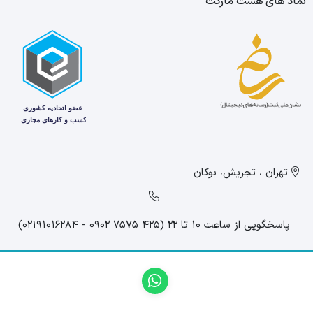
نماد های هست مارکت
تهران ، تجریش، بوکان
پاسخگویی از ساعت 10 تا 22 (425 7575 0902 - 02191016284)