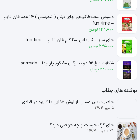
دمنوش مخلوط گیاهی چای ترش ( تندرستی ) ۱۴ عدد فان تایم
– fun time
134,800
تومان
چای سبز با گل یاس ۲۰۰ گرم فان تایم – fun time
235,000
تومان
شکلات تلخ ۹۶ درصد وگان ۸۰ گرم پارمیدا – parmida
420,000
تومان
نوشته های جذاب
خاصیت شیر عسلی؛ از ارزش غذایی تا کاربرد در قنادی
۵ مهر ۱۴۰۴
چای کرک چیست و چه خواصی دارد؟
۲۹ شهریور ۱۴۰۴