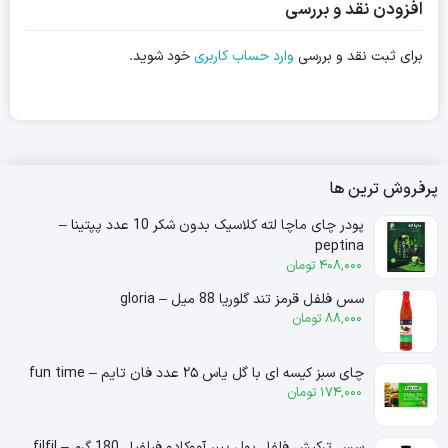
افزودن نقد و بررسی
برای ثبت نقد و بررسی
وارد حساب کاربری
خود شوید.
پرفروش ترین ها
پودر چای ماچا لته کلاسیک بدون شکر 10 عدد پپتینا –
peptina
408,000
تومان
سس فلفل قرمز تند گلوریا 88 میل – gloria
88,000
تومان
چای سبز کیسه ای با گل یاس ۲۵ عدد فان تایم – fun time
174,000
تومان
سس ترکیش فلفل پول بیبر آووکادو فیلفیل 180 گرم – filfil