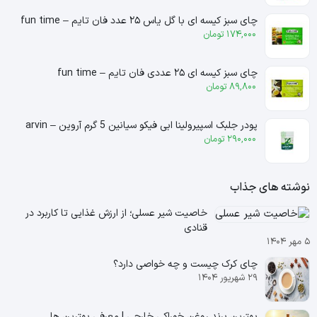
چای سبز کیسه ای با گل یاس ۲۵ عدد فان تایم – fun time
174,000
تومان
چای سبز کیسه ای ۲۵ عددی فان تایم – fun time
89,800
تومان
پودر جلبک اسپیرولینا ابی فیکو سیانین 5 گرم آروین – arvin
290,000
تومان
نوشته های جذاب
خاصیت شیر عسلی؛ از ارزش غذایی تا کاربرد در
قنادی
۵ مهر ۱۴۰۴
چای کرک چیست و چه خواصی دارد؟
۲۹ شهریور ۱۴۰۴
بهترین برند روغن خوراکی خارجی | معرفی بهترین ها