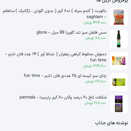
پرفروش ترین ها
باکویت ( گندم سیاه ) ۸۰۰ گرم ( بدون گلوتن ، ارگانیک ) ساغلام
– saghlam
424,000
تومان
سس فلفل سبز تند گلوریا 88 میل – gloria
88,000
تومان
دمنوش مخلوط گیاهی زعفران ( نشاط آور ) ۱۴ عدد فان تایم –
fun time
294,800
تومان
چای سبز کیسه ای ۲۵ عددی فان تایم – fun time
89,800
تومان
شکلات تلخ ۶۰ درصد وگان ۸۰ گرم پارمیدا – parmida
218,000
تومان
نوشته های جذاب