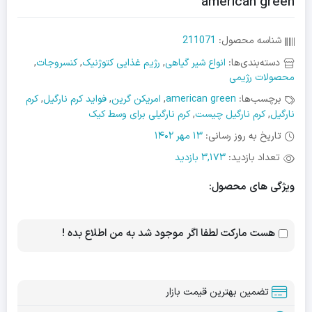
american green
شناسه محصول:
211071
دسته‌بندی‌ها:
انواع شیر گیاهی
,
رژیم غذایی کتوژنیک
,
کنسروجات
,
محصولات رژیمی
برچسب‌ها:
american green
,
امریکن گرین
,
فواید کرم نارگیل
,
کرم
نارگیل
,
کرم نارگیل چیست
,
کرم نارگیلی برای وسط کیک
تاریخ به روز رسانی:
13 مهر 1402
تعداد بازدید:
3,173 بازدید
ویژگی های محصول:
هست مارکت لطفا اگر موجود شد به من اطلاع بده !
تضمین بهترین قیمت بازار