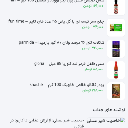
سس ترکیش فلفل پول بیبر آووکادو فیلفیل 180 گرم – filfil
161,000
تومان
چای سبز کیسه ای با گل یاس ۲۵ عدد فان تایم – fun time
174,000
تومان
شکلات تلخ ۹۶ درصد وگان ۸۰ گرم پارمیدا – parmida
420,000
تومان
سس فلفل قرمز تند گلوریا 88 میل – gloria
88,000
تومان
پودر کاکائو خالص خاچیک 100 گرم – khachik
198,000
تومان
نوشته های جذاب
خاصیت شیر عسلی؛ از ارزش غذایی تا کاربرد در
قنادی