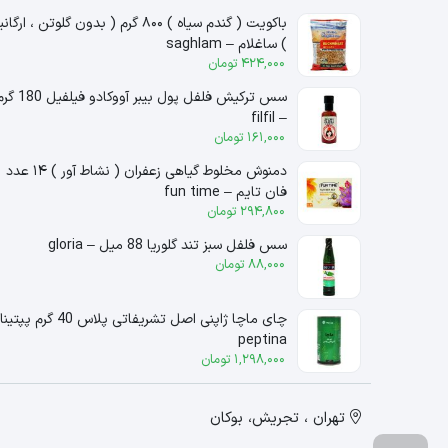
باکویت ( گندم سیاه ) ۸۰۰ گرم ( بدون گلوتن ، ارگ
) ساغلام – saghlam
424,000
تومان
سس ترکیش فلفل پول بیبر آووکادو فیلفیل
– filfil
161,000
تومان
دمنوش مخلوط گیاهی زعفران ( نشاط آور ) ۱۴ عدد
فان تایم – fun time
294,800
تومان
سس فلفل سبز تند گلوریا 88 میل – gloria
88,000
تومان
چای ماچا ژاپنی اصل تشریفاتی پلاس 40 گرم 
peptina
1,298,000
تومان
تهران ، تجریش، بوکان