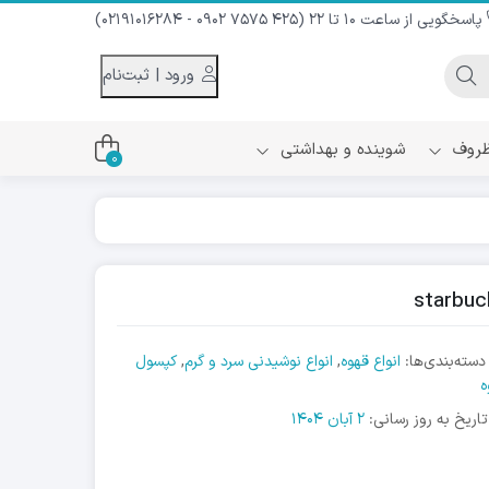
پاسخگویی از ساعت 10 تا 22 (425 7575 0902 - 02191016284)
ورود | ثبت‌نام
 ظروف
شوینده و بهداشتی
0
اس
دام و شیر نارگیل
ه سرد
کننده لباس
نیک
ح و منزل
دسته‌بندی‌ها:
انواع قهوه
,
انواع نوشیدنی سرد و گرم
,
کپسول
ا
ه
تاریخ به روز رسانی:
2 آبان 1404