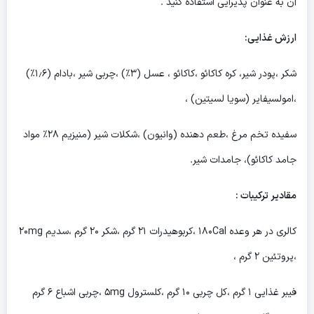
آن به عنوان پذیرایی استفاده کنید .
ارزش غذایی:
شکر ،پودر شیر، کره کاکائو ،کاکائو ، عسل (۳٪) ،چربی شیر ،بادام (۱٫۶٪)
،امولسیفایر (سویا لسیتین) ،
سفیده تخم مرغ ،طعم دهنده (وانیون) ،شکلات شیر (منیزیم ۲۸٪ مواد
جامد کاکائو)، جامدات شیر.
مقادیر ترکیبات :
کالری در هر وعده ۱۸۰Cal ،کربوهیدرات ۲۱ گرم ،شکر ۲۰ گرم ،سدیم ۲۰mg
،پروتئین ۲ گرم ،
فیبر غذایی ۱ گرم ،کل چربی ۱۰ گرم ،کلسترول ۵mg ،چربی اشباع ۶ گرم