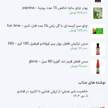
پودر چای ماچا خالص 15 عدد پپتینا – peptina
515,000
تومان
چای سبز کیسه ای با گل یاس ۲۵ عدد فان تایم – fun time
174,000
تومان
سس ترکیش فلفل پول بیبر آووکادو فیلفیل 180 گرم – filfil
161,000
تومان
سس فلفل قرمز تند گلوریا 88 میل – gloria
88,000
تومان
نوشته های جذاب
خاصیت شیر عسلی؛ از ارزش غذایی تا کاربرد در قنادی
۵ مهر ۱۴۰۴