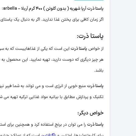
پاستا ذرت آرپا شهریه ( بدون گلوتن ) ۴۰۰ گرم آربلا – arbella:
اگر زمان کافی برای پختن غذا ندارید. اگر به دنبال یک پاستای
پاستا ذرت:
از خواص
پاستا ذرت
این است که یکی از غذاهاییست که به سرعت
هر چیز دیگری که دوست دارید، تهیه نمایید. این محصول به 
باشد.
پاستا ذرت
منبع خوبی از انرژی است و می تواند به شما فیبر ن
تکنیک و پردازش مطابق با بیانیه مواد غذایی ترکیه تهیه می 
خواص دیگر:
پاستا ذرت
را می توان در برنج استفاده کرد و همچنین برای ا
برای کاروتنوئیدها، لوتئین و
زآگزانتین
است که از عملکرد چشم پ