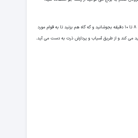
برای هر نفر ۶۰ گرم پاستا را در آب جوش بریزید. (برای هر قسمت ۱ لیتر آب استفاده کنید.) کمی نمک اضافه کنید. آن را روی حرارت ملایم به مدت ۸ تا ۱۰ دقیقه بجوشانید و گه گاه هم بزنید تا به قوام مورد