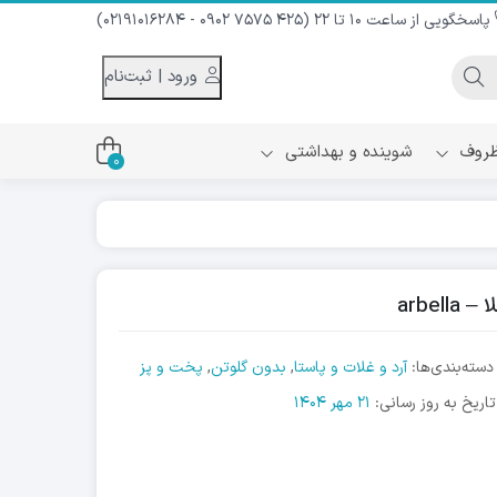
پاسخگویی از ساعت 10 تا 22 (425 7575 0902 - 02191016284)
ورود | ثبت‌نام
 ظروف
شوینده و بهداشتی
0
اس
دام و شیر نارگیل
ه سرد
کننده لباس
نیک
ح و منزل
دسته‌بندی‌ها:
آرد و غلات و پاستا
,
بدون گلوتن
,
پخت و پز
ا
تاریخ به روز رسانی:
21 مهر 1404