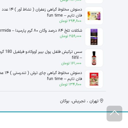
دمنوش مخلوط گیاهی زعفران ( نشاط آور ) ۱۴ عدد
فان تایم – fun time
294,800
تومان
شکلات تلخ ۸۴ درصد وگان ۸۰ گرم پارمیدا – parmida
259,000
تومان
سس ترکیش فلفل پول بیبر آووکادو فیلفیل
– filfil
161,000
تومان
دمنوش مخلوط گیاهی چای ترش ( 
فان تایم – fun time
134,800
تومان
تهران ، تجریش، بوکان