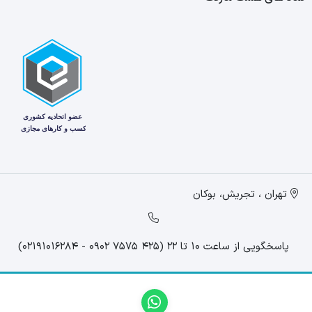
تهران ، تجریش، بوکان
پاسخگویی از ساعت 10 تا 22 (425 7575 0902 - 02191016284)