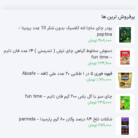
پرفروش ترین ها
پودر چای ماچا لته کلاسیک بدون شکر 10 عدد پپتینا –
peptina
408,000
تومان
دمنوش مخلوط گیاهی چای ترش ( تندرستی ) ۱۴ عدد فان تایم
– fun time
134,800
تومان
قهوه فوری ۵ در ۱ طلایی ۲۰ عدد علی کافه – Alicafe
1,990,000
تومان
چای سبز با گل یاس ۲۰۰ گرم فان تایم – fun time
235,000
تومان
شکلات تلخ ۸۴ درصد وگان ۸۰ گرم پارمیدا – parmida
259,000
تومان