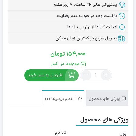
پشتیبانی عالی ۲۴ ساعته، ۷ روز هفته
بازگشت وجه در صورت عدم رضایت
اصالت کالاها از برترین برندها
تحویل سریع در کمترین زمان ممکن
154,000
تومان
موجود در انبار
تعداد:
افزودن به سبد خرید
اسپری
خوشبو
کننده
دهان
ویژگی های محصول
نقد و بررسی‌ها (0)
افراد
سیگاری
ویژگی های محصول
اکالیپتوس
میسویک
30
30 گرم
وزن