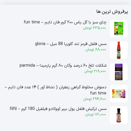
پرفروش ترین ها
چای سبز با گل یاس ۲۰۰ گرم فان تایم – fun time
235,000
تومان
سس فلفل قرمز تند گلوریا 88 میل – gloria
88,000
تومان
شکلات تلخ ۶۰ درصد وگان ۸۰ گرم پارمیدا – parmida
218,000
تومان
دمنوش مخلوط گیاهی زعفران ( نشاط آور ) ۱۴ عدد فان تایم –
fun time
294,800
تومان
سس ترکیش فلفل پول بیبر آووکادو فیلفیل 180 گرم – filfil
161,000
تومان