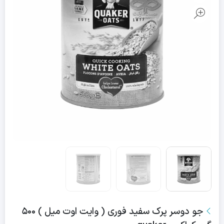
جو دوسر پرک سفید فوری ( وایت اوت میل ) ۵۰۰