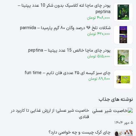
پودر چای ماچا لته کلاسیک بدون شکر 10 عدد پپتینا –
peptina
408,000
تومان
شکلات تلخ ۹۶ درصد وگان ۸۰ گرم پارمیدا – parmida
420,000
تومان
پودر چای ماچا خالص 15 عدد پپتینا – peptina
515,000
تومان
چای سبز کیسه ای ۲۵ عددی فان تایم – fun time
89,800
تومان
نوشته های جذاب
خاصیت شیر عسلی؛ از ارزش غذایی تا کاربرد در
قنادی
۵ مهر ۱۴۰۴
چای کرک چیست و چه خواصی دارد؟