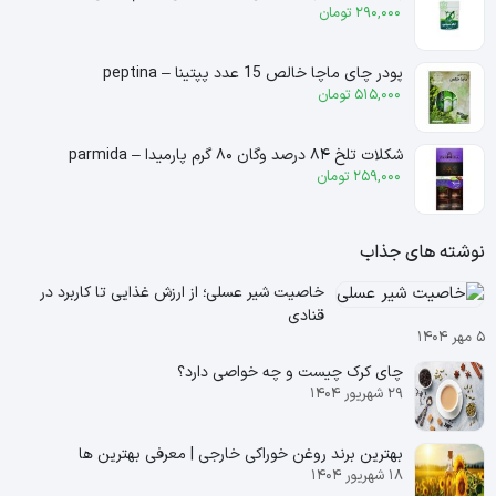
290,000
تومان
پودر چای ماچا خالص 15 عدد پپتینا – peptina
515,000
تومان
شکلات تلخ ۸۴ درصد وگان ۸۰ گرم پارمیدا – parmida
259,000
تومان
نوشته های جذاب
خاصیت شیر عسلی؛ از ارزش غذایی تا کاربرد در
قنادی
۵ مهر ۱۴۰۴
چای کرک چیست و چه خواصی دارد؟
۲۹ شهریور ۱۴۰۴
بهترین برند روغن خوراکی خارجی | معرفی بهترین ها
۱۸ شهریور ۱۴۰۴