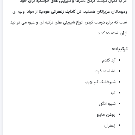
اگر به دنبال درست کردن دسرها و شیرینی های خوشمزه برای خود
ومهمانان عزیزتان هستید،
تل کادایف زعفرانی
هومینا از مواد اولیه ای
است که برای درست کردن انواع شیرینی های ترکیه ای و غیره می توانید
از آن استفاده کنید.
ترکیبات:
آرد گندم
نشاسته ذرت
شیرخشک کم چرب
آب
شیره انگور
روغن مایع
زعفران