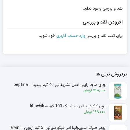
نقد و بررسی وجود ندارد.
افزودن نقد و بررسی
برای ثبت نقد و بررسی
وارد حساب کاربری
خود شوید.
پرفروش ترین ها
چای ماچا ژاپنی اصل تشریفاتی 40 گرم پپتینا – peptina
720,000
تومان
پودر کاکائو خالص خاچیک 100 گرم – khachik
198,000
تومان
پودر جلبک اسپیرولینا ابی فیکو سیانین 5 گرم آروین – arvin