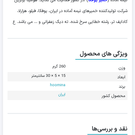
نیمه آماده (
خمیر یوفکا
) ،در کشور فعالیت می نماید. هومینا برترین
شرکت تولیدکننده خمیرهای نیمه آماده در ایران، یوفکا، فیلو، هزارلا،
کادایف تر، رشته خطایی سرخ شده، ته دیگ زعفرانی و … می باشد. ع
ویژگی های محصول
260 گرم
وزن
15 × 5 × 30 سانتیمتر
ابعاد
hoomina
برند
ایران
محصول کشور
نقد و بررسی‌ها