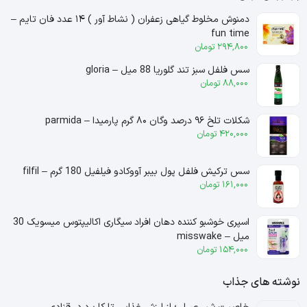
دمنوش مخلوط گیاهی زعفران ( نشاط آور ) ۱۴ عدد فان تایم –
fun time
294,800
تومان
سس فلفل سبز تند گلوریا 88 میل – gloria
88,000
تومان
شکلات تلخ ۹۶ درصد وگان ۸۰ گرم پارمیدا – parmida
420,000
تومان
سس ترکیش فلفل پول بیبر آووکادو فیلفیل 180 گرم – filfil
161,000
تومان
اسپری خوشبو کننده دهان افراد سیگاری اکالیپتوس میسویک 30
میل – misswake
154,000
تومان
نوشته های جذاب