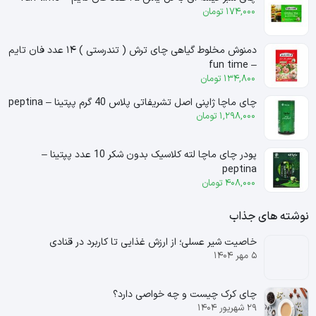
174,000
تومان
دمنوش مخلوط گیاهی چای ترش ( تندرستی ) ۱۴ عدد فان تایم
– fun time
134,800
تومان
چای ماچا ژاپنی اصل تشریفاتی پلاس 40 گرم پپتینا – peptina
1,298,000
تومان
پودر چای ماچا لته کلاسیک بدون شکر 10 عدد پپتینا –
peptina
408,000
تومان
نوشته های جذاب
خاصیت شیر عسلی؛ از ارزش غذایی تا کاربرد در قنادی
۵ مهر ۱۴۰۴
چای کرک چیست و چه خواصی دارد؟
۲۹ شهریور ۱۴۰۴