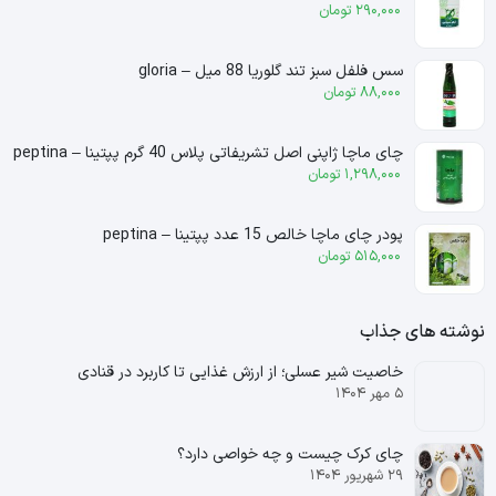
290,000
تومان
سس فلفل سبز تند گلوریا 88 میل – gloria
88,000
تومان
چای ماچا ژاپنی اصل تشریفاتی پلاس 40 گرم پپتینا – peptina
1,298,000
تومان
پودر چای ماچا خالص 15 عدد پپتینا – peptina
515,000
تومان
نوشته های جذاب
خاصیت شیر عسلی؛ از ارزش غذایی تا کاربرد در قنادی
۵ مهر ۱۴۰۴
چای کرک چیست و چه خواصی دارد؟
۲۹ شهریور ۱۴۰۴