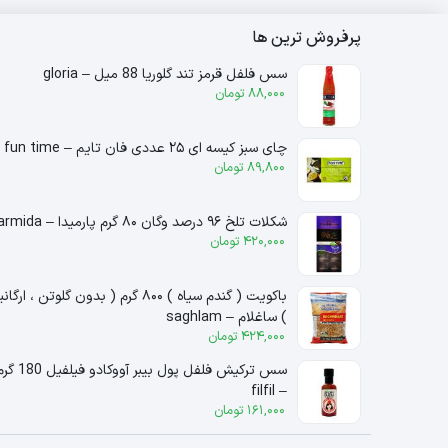
پرفروش ترین ها
سس فلفل قرمز تند گلوریا 88 میل – gloria
88,000
تومان
چای سبز کیسه ای ۲۵ عددی فان تایم – fun time
89,800
تومان
شکلات تلخ ۹۶ درصد وگان ۸۰ گرم پارمیدا – parmida
420,000
تومان
باکویت ( گندم سیاه ) ۸۰۰ گرم ( بدون گلوتن ، ارگ
) ساغلام – saghlam
424,000
تومان
سس ترکیش فلفل پول بیبر آووکادو فیلفیل
– filfil
161,000
تومان