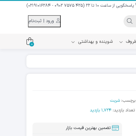
پاسخگویی از ساعت 10 تا 22 (425 7575 0902 - 02191016284)
ورود | ثبت‌نام
 ظروف
شوینده و بهداشتی
0
اس
دام و شیر نارگیل
ه سرد
کننده لباس
نیک
ح و منزل
برچسب:
شربت
ا
تعداد بازدید:
1,724 بازدید
تضمین بهترین قیمت بازار