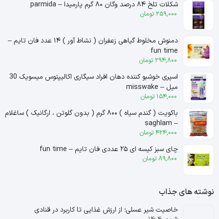
شکلات تلخ ۸۴ درصد وگان ۸۰ گرم پارمیدا – parmida
259,000
تومان
دمنوش مخلوط گیاهی زعفران ( نشاط آور ) ۱۴ عدد فان تایم –
fun time
294,800
تومان
اسپری خوشبو کننده دهان افراد سیگاری اکالیپتوس میسویک 30
میل – misswake
154,000
تومان
باکویت ( گندم سیاه ) ۸۰۰ گرم ( بدون گلوتن ، ارگانیک ) ساغلام
– saghlam
424,000
تومان
چای سبز کیسه ای ۲۵ عددی فان تایم – fun time
89,800
تومان
نوشته های جذاب
خاصیت شیر عسلی؛ از ارزش غذایی تا کاربرد در قنادی