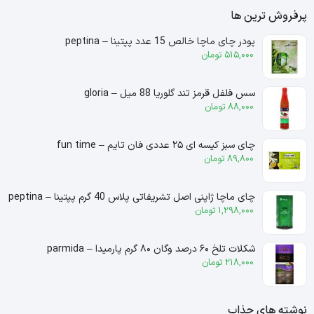
پرفروش ترین ها
پودر چای ماچا خالص 15 عدد پپتینا – peptina
515,000
تومان
سس فلفل قرمز تند گلوریا 88 میل – gloria
88,000
تومان
چای سبز کیسه ای ۲۵ عددی فان تایم – fun time
89,800
تومان
چای ماچا ژاپنی اصل تشریفاتی پلاس 40 گرم پپتینا – peptina
1,298,000
تومان
شکلات تلخ ۶۰ درصد وگان ۸۰ گرم پارمیدا – parmida
218,000
تومان
نوشته های جذاب