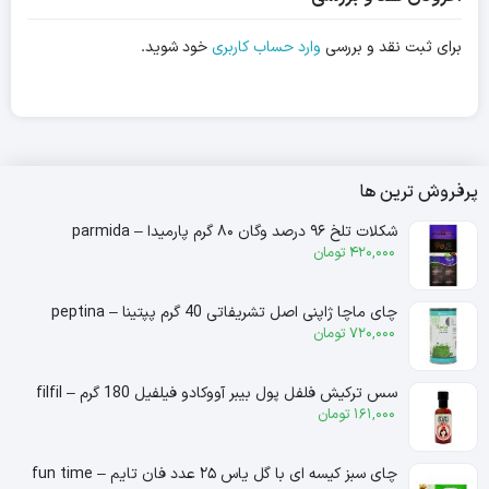
برای ثبت نقد و بررسی
وارد حساب کاربری
خود شوید.
پرفروش ترین ها
شکلات تلخ ۹۶ درصد وگان ۸۰ گرم پارمیدا – parmida
420,000
تومان
چای ماچا ژاپنی اصل تشریفاتی 40 گرم پپتینا – peptina
720,000
تومان
سس ترکیش فلفل پول بیبر آووکادو فیلفیل 180 گرم – filfil
161,000
تومان
چای سبز کیسه ای با گل یاس ۲۵ عدد فان تایم – fun time