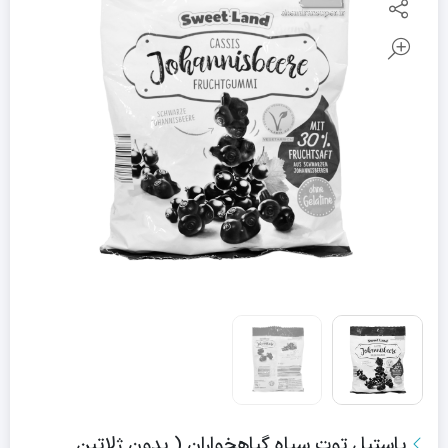
پاستیل توت سیاه گیاهخواران ( بدون ژلاتین