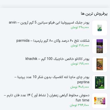
پرفروش ترین ها
پودر جلبک اسپیرولینا ابی فیکو سیانین 5 گرم آروین – arvin
290,000
تومان
شکلات تلخ ۶۰ درصد وگان ۸۰ گرم پارمیدا – parmida
218,000
تومان
پودر کاکائو خالص خاچیک 100 گرم – khachik
198,000
تومان
پودر چای ماچا لته کلاسیک بدون شکر 10 عدد پپتینا –
peptina
408,000
تومان
دمنوش مخلوط گیاهی زعفران ( نشاط آور ) ۱۴ عدد فان تایم –
fun time
294,800
تومان