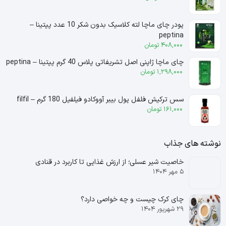
پودر چای ماچا لته کلاسیک بدون شکر 10 عدد پپتینا –
peptina
408,000
تومان
چای ماچا ژاپنی اصل تشریفاتی پلاس 40 گرم پپتینا – peptina
1,298,000
تومان
سس ترکیش فلفل پول بیبر آووکادو فیلفیل 180 گرم – filfil
161,000
تومان
نوشته های جذاب
خاصیت شیر عسلی؛ از ارزش غذایی تا کاربرد در قنادی
۵ مهر ۱۴۰۴
چای کرک چیست و چه خواصی دارد؟
۲۹ شهریور ۱۴۰۴