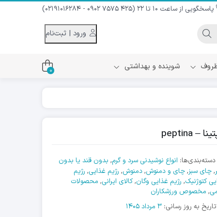
پاسخگویی از ساعت 10 تا 22 (425 7575 0902 - 02191016284)
ورود | ثبت‌نام
 ظروف
شوینده و بهداشتی
0
اس
دام و شیر نارگیل
ه سرد
کننده لباس
نیک
ح و منزل
دسته‌بندی‌ها:
انواع نوشیدنی سرد و گرم
,
بدون قند یا بدون
ا
,
چای سبز
,
چای و دمنوش
,
دمنوش
,
رژیم غذایی
,
رژیم
یی کتوژنیک
,
رژیم غذایی وگان
,
کالای ایرانی
,
محصولات
می
,
مخصوص ورزشکاران
تاریخ به روز رسانی:
3 مرداد 1405