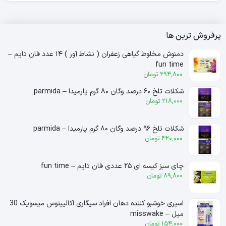
پرفروش ترین ها
دمنوش مخلوط گیاهی زعفران ( نشاط آور ) ۱۴ عدد فان تایم –
fun time
294,800
تومان
شکلات تلخ ۶۰ درصد وگان ۸۰ گرم پارمیدا – parmida
218,000
تومان
شکلات تلخ ۹۶ درصد وگان ۸۰ گرم پارمیدا – parmida
420,000
تومان
چای سبز کیسه ای ۲۵ عددی فان تایم – fun time
89,800
تومان
اسپری خوشبو کننده دهان افراد سیگاری اکالیپتوس میسویک 30
میل – misswake
154,000
تومان