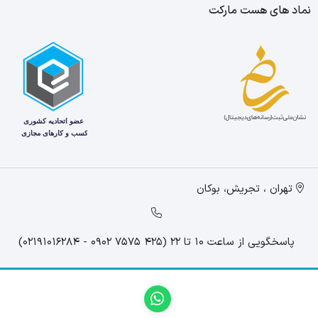
نماد های هست مارکت
تهران ، تجریش، بوکان
پاسخگویی از ساعت 10 تا 22 (425 7575 0902 - 02191016284)