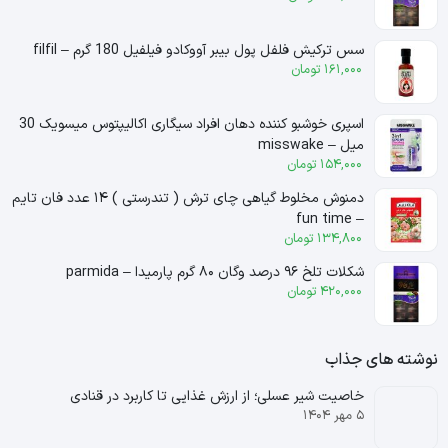
سس ترکیش فلفل پول بیبر آووکادو فیلفیل 180 گرم – filfil
161,000
تومان
اسپری خوشبو کننده دهان افراد سیگاری اکالیپتوس میسویک 30
میل – misswake
154,000
تومان
دمنوش مخلوط گیاهی چای ترش ( تندرستی ) ۱۴ عدد فان تایم
– fun time
134,800
تومان
شکلات تلخ ۹۶ درصد وگان ۸۰ گرم پارمیدا – parmida
420,000
تومان
نوشته های جذاب
خاصیت شیر عسلی؛ از ارزش غذایی تا کاربرد در قنادی
۵ مهر ۱۴۰۴