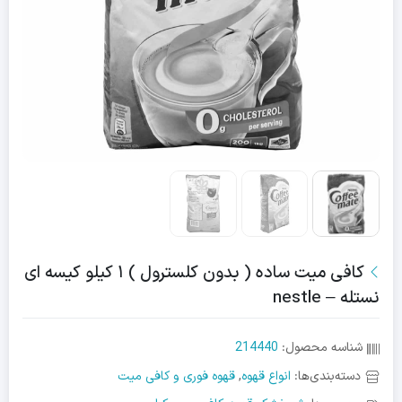
کافی میت ساده ( بدون کلسترول ) ۱ کیلو کیسه ای
نستله – nestle
شناسه محصول:
214440
دسته‌بندی‌ها:
انواع قهوه
,
قهوه فوری و کافی میت