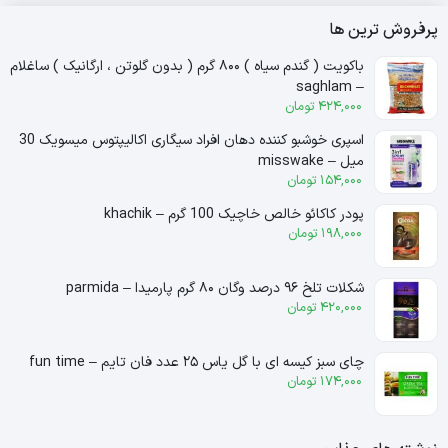
پرفروش ترین ها
باکویت ( گندم سیاه ) ۸۰۰ گرم ( بدون گلوتن ، ارگانیک ) ساغلام
– saghlam
424,000
تومان
اسپری خوشبو کننده دهان افراد سیگاری اکالیپتوس میسویک 30
میل – misswake
154,000
تومان
پودر کاکائو خالص خاچیک 100 گرم – khachik
198,000
تومان
شکلات تلخ ۹۶ درصد وگان ۸۰ گرم پارمیدا – parmida
420,000
تومان
چای سبز کیسه ای با گل یاس ۲۵ عدد فان تایم – fun time
174,000
تومان