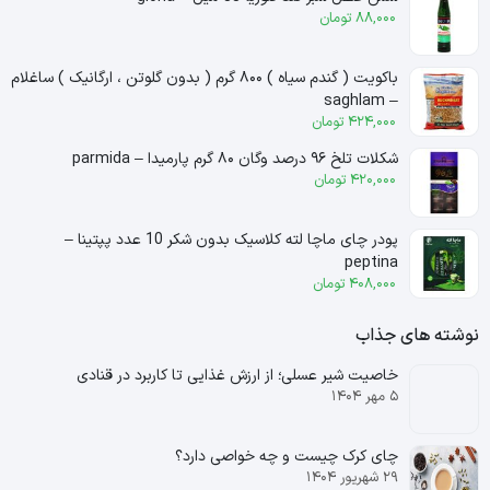
88,000
تومان
باکویت ( گندم سیاه ) ۸۰۰ گرم ( بدون گلوتن ، ارگانیک ) ساغلام
– saghlam
424,000
تومان
شکلات تلخ ۹۶ درصد وگان ۸۰ گرم پارمیدا – parmida
420,000
تومان
پودر چای ماچا لته کلاسیک بدون شکر 10 عدد پپتینا –
peptina
408,000
تومان
نوشته های جذاب
خاصیت شیر عسلی؛ از ارزش غذایی تا کاربرد در قنادی
۵ مهر ۱۴۰۴
چای کرک چیست و چه خواصی دارد؟
۲۹ شهریور ۱۴۰۴