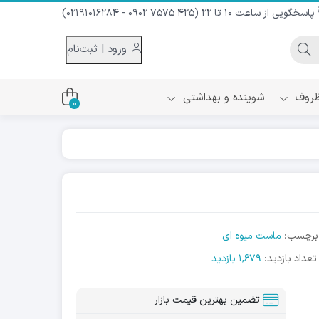
پاسخگویی از ساعت 10 تا 22 (425 7575 0902 - 02191016284)
ورود | ثبت‌نام
 ظروف
شوینده و بهداشتی
0
اس
دام و شیر نارگیل
ه سرد
کننده لباس
نیک
ح و منزل
برچسب:
ماست میوه ای
ا
تعداد بازدید:
1,679 بازدید
تضمین بهترین قیمت بازار