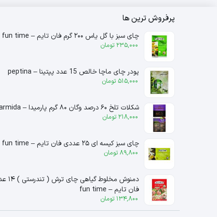
پرفروش ترین ها
چای سبز با گل یاس ۲۰۰ گرم فان تایم – fun time
235,000
تومان
پودر چای ماچا خالص 15 عدد پپتینا – peptina
515,000
تومان
شکلات تلخ ۶۰ درصد وگان ۸۰ گرم پارمیدا – parmida
218,000
تومان
چای سبز کیسه ای ۲۵ عددی فان تایم – fun time
89,800
تومان
دمنوش مخلوط گیاهی چای ترش ( 
فان تایم – fun time
134,800
تومان