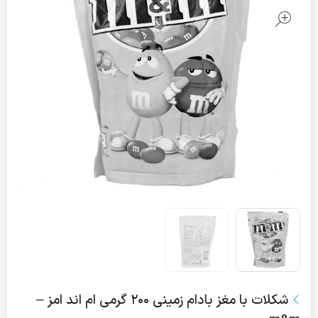
شکلات با مغز بادام زمینی ۲۰۰ گرمی ام اند امز –