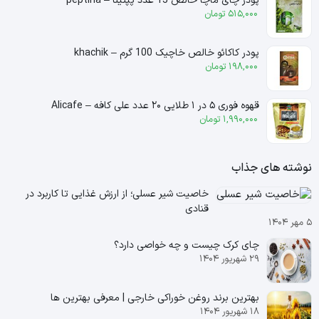
پودر چای ماچا خالص 15 عدد پپتینا – peptina
515,000
تومان
پودر کاکائو خالص خاچیک 100 گرم – khachik
198,000
تومان
قهوه فوری ۵ در ۱ طلایی ۲۰ عدد علی کافه – Alicafe
1,990,000
تومان
نوشته های جذاب
خاصیت شیر عسلی؛ از ارزش غذایی تا کاربرد در
قنادی
۵ مهر ۱۴۰۴
چای کرک چیست و چه خواصی دارد؟
۲۹ شهریور ۱۴۰۴
بهترین برند روغن خوراکی خارجی | معرفی بهترین ها
۱۸ شهریور ۱۴۰۴