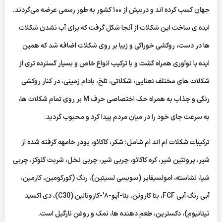
جهان کسب کرده اند و دربیش از ۱۰۰ کشور به طور رسمی عرضه می‌گردند.
ایده ی ساخت این شکلات از آنجا شکل گرفت که برای آب نشدن شکلات
ها در دست، روکشی خوراکی و زیبا بر روی شکلات اضافه شد که همین
ایده با نوآوری همراه گشت و با ترکیب انواع خاص و بسیار گسترده تری از
شکلات های مختلف نعنایی، شکلاتی، تلخ، بادام زمینی، در کنار روکشی
رنگی و جذاب به همراه حک اختصاصی حرف M بر روی تمام شکلات ها،
به سرعت جای خود را در میان مردم پیدا کرد و محبوب گردید.
ترکیبات شکلات ام اند ام شامل: شکر، کاکائو، پودر خامهه گرفته شده از
شیر، پروتئین شیر، کره کاکائو، چربی شیر، چربی نخل، شربت گلوکز، چربی
شیا، نشاسته، امولسیفایر (سویسی لسیتین)، رنگ (کورکومین، کارمین،
آبی رنگ آبی FCF، بتا کاروتن، بتا-آپو-۸’-کاروتالین (C30)، دی اکسید
تیتانیوم)، دکسترین، طعم دهنده ها، نمک و روغن نارگیل است.