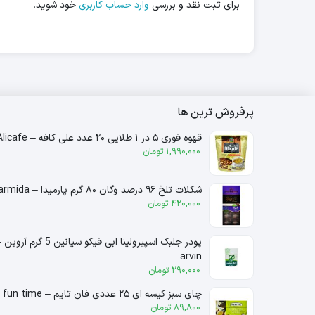
برای ثبت نقد و بررسی
وارد حساب کاربری
خود شوید.
پرفروش ترین ها
قهوه فوری ۵ در ۱ طلایی ۲۰ عدد علی کافه – Alicafe
1,990,000
تومان
شکلات تلخ ۹۶ درصد وگان ۸۰ گرم پارمیدا – parmida
420,000
تومان
پودر جلبک اسپیرولینا ابی فیکو سیانین 5 گرم آرو
arvin
290,000
تومان
چای سبز کیسه ای ۲۵ عددی فان تایم – fun time
89,800
تومان