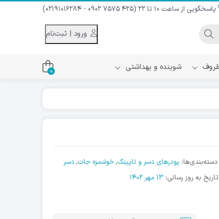
پاسخگویی از ساعت 10 تا 22 (425 7575 0902 - 02191016284)
ورود | ثبت‌نام
 ظروف
شوینده و بهداشتی
0
اس
دام و شیر نارگیل
ه سرد
کننده لباس
نیک
ح و منزل
دسته‌بندی‌ها:
پودرهای دسر و تاپینگ
,
خوشمزه جات
,
دسر
ا
تاریخ به روز رسانی:
13 مهر 1402