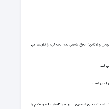
موعه ای از آنتی اکسیدان ها (ویتامین E، ویتامین C، تورین و لوتئین) دفاع طبیعی بدن بچه گربه را تقویت می
 کند.
ر آسان است.
غذاهای دوره رشد FELINE HEALTH NUTRITION رویال کنین به کمک پروتئین های با قابلیت جذب و هضم بالا و فروکتوالیگوساکاریدها و امگا۳ باقیمانده های تخمیری در روده را کاهش داده و هضم را