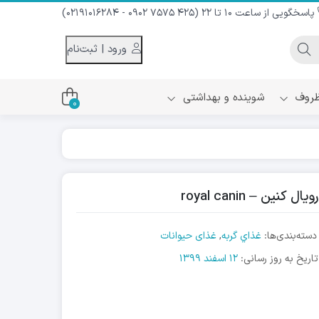
پاسخگویی از ساعت 10 تا 22 (425 7575 0902 - 02191016284)
ورود | ثبت‌نام
 ظروف
شوینده و بهداشتی
0
اس
دام و شیر نارگیل
ه سرد
کننده لباس
نیک
ح و منزل
دسته‌بندی‌ها:
غذاي گربه
,
غذای حیوانات
ا
تاریخ به روز رسانی:
12 اسفند 1399