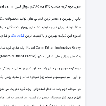
سوپ بچه گربه
مناسب تا ۱۲ ماه ۸۵ گرم رویال کنین royal canin-
یکی از بهترین و معتبر ترین کمپانی های تولید محصولات سگ 
هدف اولیه رویال کنین ، تولید غذا برای پرورش دهندگان حیوان
امروزه این شرکت بهترین و با کیفیت ترین
غذای سگ
و غذای گ
Royal Canin Kitten Instinctive Gravy یک غذای گربه سالم بر اساس تعهدات رویال کنین به با بالاترین کیفیت غذایی است
و شامل ویژگی های غذایی ماکرو (Macro Nutrient Profile) می باشد که اولویت بچه گربه ها در فاز دوم رشد (۴ تا ۱۲ ماه) است.
بچه گربه جوان و در حال رشد به طور غریزی غذایی با ویژگی ه
و این امر بسیارمهم است, زیرا باوجود سالم و مفید بودن یک غذ
در مرحله دوم رشد ساختار استخوانی بچه گربه تقویت می شود
انرژی مورد نیاز همچنان بسیار بالا است، اما نسبت به نیاز 