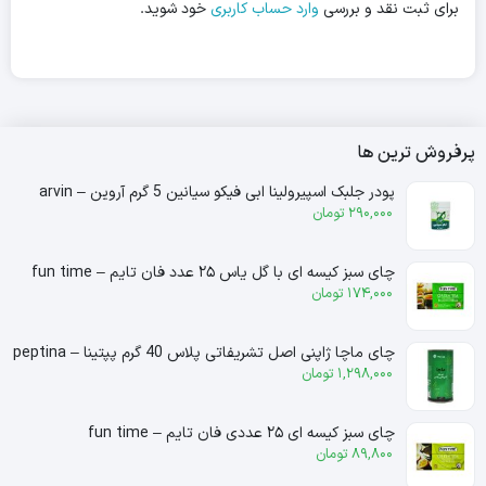
برای ثبت نقد و بررسی
وارد حساب کاربری
خود شوید.
پرفروش ترین ها
پودر جلبک اسپیرولینا ابی فیکو سیانین 5 گرم آروین – arvin
290,000
تومان
چای سبز کیسه ای با گل یاس ۲۵ عدد فان تایم – fun time
174,000
تومان
چای ماچا ژاپنی اصل تشریفاتی پلاس 40 گرم پپتینا – peptina
1,298,000
تومان
چای سبز کیسه ای ۲۵ عددی فان تایم – fun time
89,800
تومان