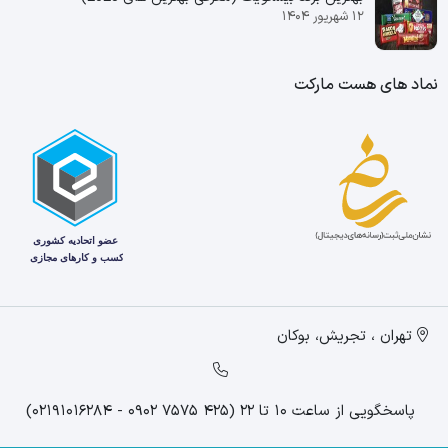
۱۲ شهریور ۱۴۰۴
نماد های هست مارکت
تهران ، تجریش، بوکان
پاسخگویی از ساعت 10 تا 22 (425 7575 0902 - 02191016284)