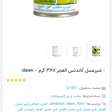
شیرعسل کاندنس الفجر ۳۸۷ گرم – dawn
5.00
1
امتیاز
شناسه محصول:
121001
از 5 امتیاز
مشتری
دسته‌بندی‌ها:
پخت و پز
,
کنسروجات
برچسب‌ها:
filter
,
dawn
,
candence
,
اصل
,
خواص شیر عسل
الفجر
,
شیر عسل
,
شیر عسل الفجر
,
شیر عسل الفجر چیست
,
طرز