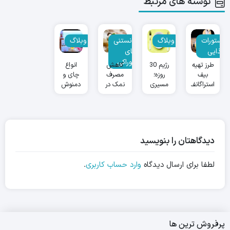
نوشته های مرتبط
دستورات
وبلاگ
دانستنی
وبلاگ
غذایی
های
خوراکی
طرز تهیه
رژیم 30
کاهش
انواع
بیف
روزه؛
مصرف
چای و
استراگانف
مسیری
نمک در
دمنوش
برای
رژیم
های
دستیابی
غذایی
لاغری
به
هایلیز
تناسب
اندام
دیدگاهتان را بنویسید
لطفا برای ارسال دیدگاه
وارد حساب کاربری
.
پرفروش ترین ها