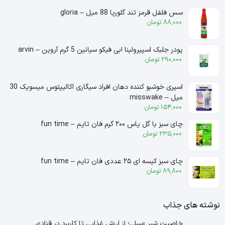
سس فلفل قرمز تند گلوریا 88 میل – gloria
88,000
تومان
پودر جلبک اسپیرولینا ابی فیکو سیانین 5 گرم آروین – arvin
290,000
تومان
اسپری خوشبو کننده دهان افراد سیگاری اکالیپتوس میسویک 30
میل – misswake
154,000
تومان
چای سبز با گل یاس ۲۰۰ گرم فان تایم – fun time
235,000
تومان
چای سبز کیسه ای ۲۵ عددی فان تایم – fun time
89,800
تومان
نوشته های جذاب
خاصیت شیر عسلی؛ از ارزش غذایی تا کاربرد در قنادی