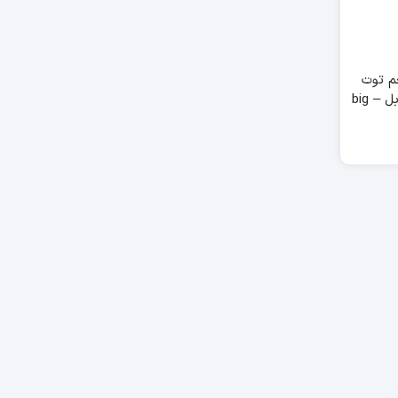
م توت
فرنگی ۱۱ گرم بیگ بابل – big