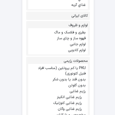
غذاي گربه
کالای ایرانی
لوازم و ظروف
بطری و فلاسک و ماگ
قهوه ساز و چای ساز
لوازم جانبی
لوازم کادویی
محصولات رژیمی
PKU یا کم پروتئین (مناسب افراد
فنیل کتونوری)
بدون قند یا بدون شکر
بدون گلوتن
رژیم غذایی
رژیم غذایی اتکینز
رژیم غذایی کتوژنیک
رژیم غذایی وگان
مخصوص ورزشکاران