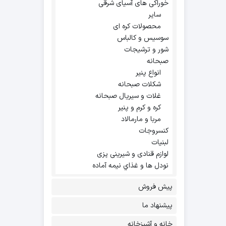
خوراکی های آسیای شرقی
سایر
محصولات کره ای
سوسیس و کالباس
شور و ترشیجات
صبحانه
انواع پنیر
شکلات صبحانه
غلات و سیریال صبحانه
کره و کرم و پنیر
مربا و مارمالاد
کنسروجات
لبنیات
لوازم قنادی و شیرینی پزی
نودل ها و غذاي نيمه آماده
پیش فروش
پیشنهاد ما
خانه و آشپزخانه