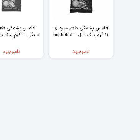
آدامس پشمکی طعم میوه ای
آدامس پشمکی طع
۱۱ گرم بیگ بابل – big babol
babol
ناموجود
ناموجود