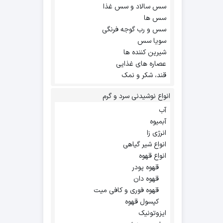
سس سالاد و سس غذا
سس ها
سس و رب گوجه فرنگی
سویا سس
شیرین کننده ها
عصاره های غذایی
قند، شکر و نمک
انواع نوشیدنی سرد و گرم
آب
آبمیوه
انرژی زا
انواع شیر گیاهی
انواع قهوه
قهوه پودر
قهوه دان
قهوه فوری و کافی میت
کپسول قهوه
ایزوتونیک