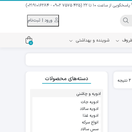
پاسخگویی از ساعت 10 تا 22 (425 7575 0902 - 02191016284)
ورود | ثبت‌نام
 ظروف
شوینده و بهداشتی
0
اس
دام و شیر نارگیل
دسته‌های محصولات
ه سرد
Sorted
ه
کننده لباس
by
نیک
popularity
ح و منزل
ادویه و چاشنی
ا
ادویه جات
ادویه سالاد
ادویه غذا
انواع سرکه
سس سالاد