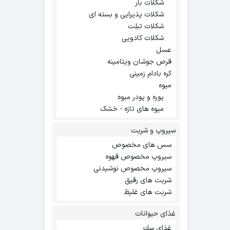
شکلات بار
شکلات پذیرایی و بسته ای
شکلات تبلت
شکلات کادویی
عسل
قرص جوشان ویتامینه
کره بادام زمینی
میوه
پوره و پودر میوه
میوه های تازه - خشک
سیروپ و شربت
سس های مخصوص
سیروپ مخصوص قهوه
سیروپ مخصوص نوشیدنی
شربت های رقیق
شربت های غلیظ
غذای حیوانات
غذاي سك