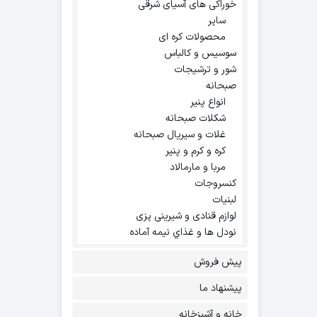
خوراکی های آسیای شرقی
سایر
محصولات کره ای
سوسیس و کالباس
شور و ترشیجات
صبحانه
انواع پنیر
شکلات صبحانه
غلات و سیریال صبحانه
کره و کرم و پنیر
مربا و مارمالاد
کنسروجات
لبنیات
لوازم قنادی و شیرینی پزی
نودل ها و غذاي نيمه آماده
پیش فروش
پیشنهاد ما
خانه و آشپزخانه