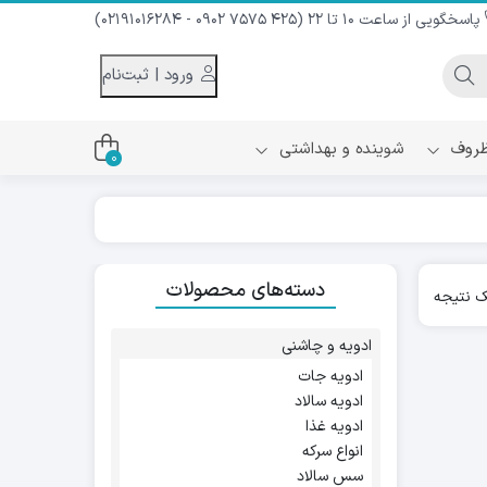
پاسخگویی از ساعت 10 تا 22 (425 7575 0902 - 02191016284)
ورود | ثبت‌نام
 ظروف
شوینده و بهداشتی
0
اس
دام و شیر نارگیل
دسته‌های محصولات
ه سرد
 نتیجه
کننده لباس
نیک
ح و منزل
ادویه و چاشنی
ا
ادویه جات
ادویه سالاد
ادویه غذا
انواع سرکه
سس سالاد