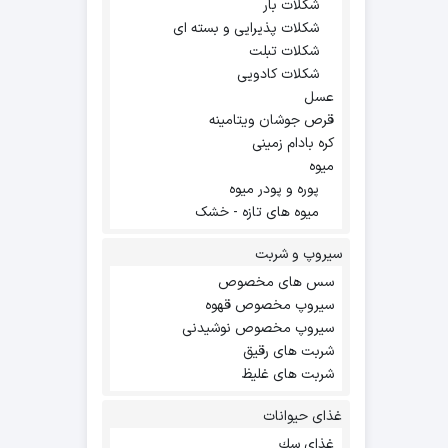
شکلات بار
شکلات پذیرایی و بسته ای
شکلات تبلت
شکلات کادویی
عسل
قرص جوشان ویتامینه
کره بادام زمینی
میوه
پوره و پودر میوه
میوه های تازه - خشک
سیروپ و شربت
سس های مخصوص
سیروپ مخصوص قهوه
سیروپ مخصوص نوشیدنی
شربت های رقیق
شربت های غلیظ
غذای حیوانات
غذاي سك