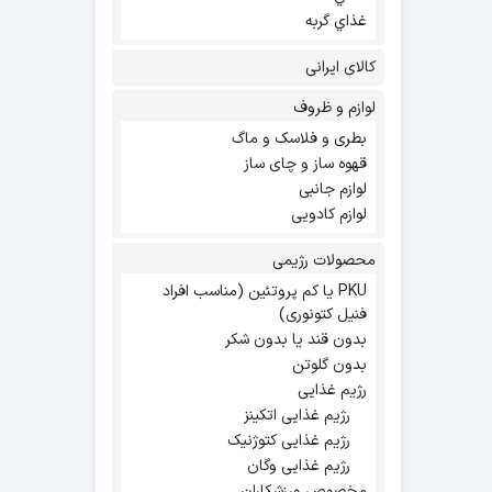
غذاي گربه
کالای ایرانی
لوازم و ظروف
بطری و فلاسک و ماگ
قهوه ساز و چای ساز
لوازم جانبی
لوازم کادویی
محصولات رژیمی
PKU یا کم پروتئین (مناسب افراد
فنیل کتونوری)
بدون قند یا بدون شکر
بدون گلوتن
رژیم غذایی
رژیم غذایی اتکینز
رژیم غذایی کتوژنیک
رژیم غذایی وگان
مخصوص ورزشکاران