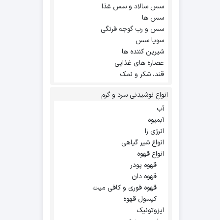
سس سالاد و سس غذا
سس ها
سس و رب گوجه فرنگی
سویا سس
شیرین کننده ها
عصاره های غذایی
قند، شکر و نمک
انواع نوشیدنی سرد و گرم
آب
آبمیوه
انرژی زا
انواع شیر گیاهی
انواع قهوه
قهوه پودر
قهوه دان
قهوه فوری و کافی میت
کپسول قهوه
ایزوتونیک