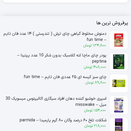
پرفروش ترین ها
دمنوش مخلوط گیاهی چای ترش ( تندرستی ) ۱۴ عدد فان تایم
– fun time
134,800
تومان
پودر چای ماچا لته کلاسیک بدون شکر 10 عدد پپتینا –
peptina
408,000
تومان
چای سبز کیسه ای ۲۵ عددی فان تایم – fun time
89,800
تومان
اسپری خوشبو کننده دهان افراد سیگاری اکالیپتوس میسویک 30
میل – misswake
154,000
تومان
شکلات تلخ ۶۰ درصد وگان ۸۰ گرم پارمیدا – parmida
218,000
تومان