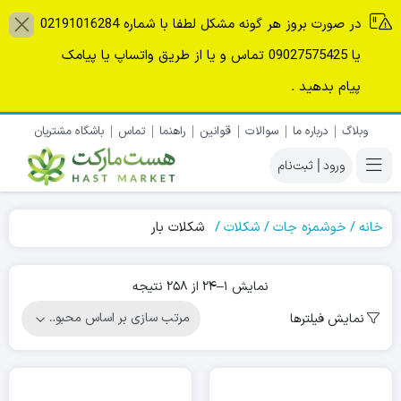
در صورت بروز هر گونه مشکل لطفا با شماره 02191016284
یا 09027575425 تماس و یا از طریق واتساپ یا پیامک
پیام بدهید .
وبلاگ
درباره ما
سوالات
قوانین
راهنما
تماس
باشگاه مشتریان
|
خانه
خوشمزه جات
شکلات
شکلات بار
Sorted
نمایش 1–24 از 258 نتیجه
by
نمایش فیلترها
popularity