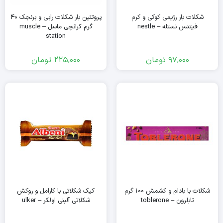
شکلات بار رژیمی کوکی و کرم
پروتئین بار شکلات رابی و برنجک ۴۰
فیتنس نستله – nestle
گرم کرانچی ماسل – muscle
station
97,000
تومان
225,000
تومان
شکلات با بادام و کشمش ۱۰۰ گرم
کیک شکلاتی با کارامل و روکش
تابلرون – toblerone
شکلاتی آلبنی اولکر – ulker