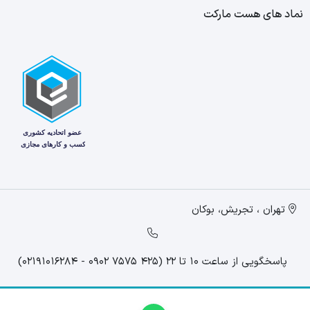
نماد های هست مارکت
تهران ، تجریش، بوکان
پاسخگویی از ساعت 10 تا 22 (425 7575 0902 - 02191016284)