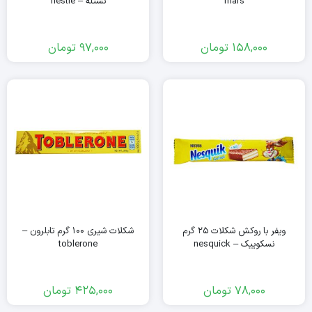
mars
نستله – nestle
158,000
تومان
97,000
تومان
ویفر با روکش شکلات ۲۵ گرم
شکلات شیری ۱۰۰ گرم تابلرون –
نسکوییک – nesquick
toblerone
78,000
تومان
425,000
تومان