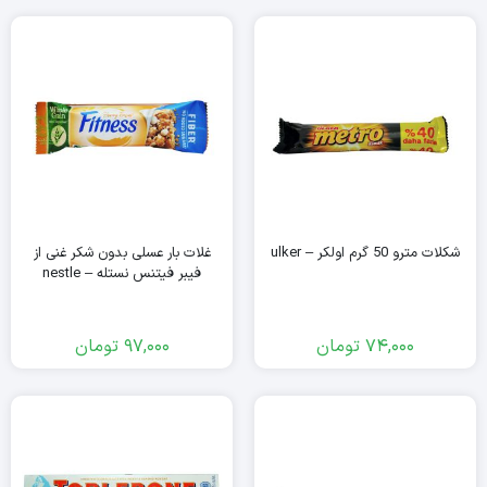
شکلات مترو 50 گرم اولکر – ulker
غلات بار عسلی بدون شکر غنی از
فیبر فیتنس نستله – nestle
74,000
تومان
97,000
تومان