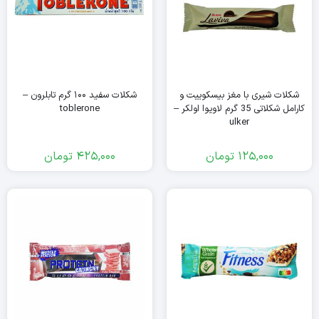
شکلات شیری با مغز بیسکوییت و
شکلات سفید ۱۰۰ گرم تابلرون –
کارامل شکلاتی 35 گرم لاویوا اولکر –
toblerone
ulker
125,000
تومان
425,000
تومان