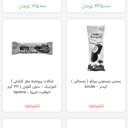
425,000
تومان
165,000
تومان
بستنی زمستونی پینگو ( زمستانی )
شکلات پروتئینه مغز کاراملی (
کیندر – kinder
کتوژنیک – بدون گلوتن ) ۳۳ گرم
کتوفیت لاپروا – laperva
ناموجود
ناموجود