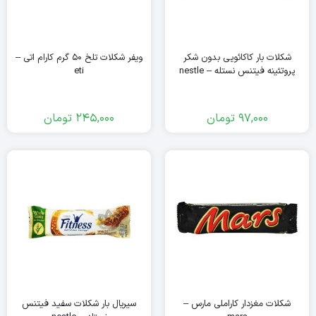
شکلات بار کاکائویی بدون شکر
ویفر شکلات تلخ ۵۰ گرم کارام اتی –
پروتئینه فیتنس نستله – nestle
eti
97,000
تومان
245,000
تومان
شکلات مغزدار کاراملی مارس –
سیریال بار شکلات سفید فیتنس