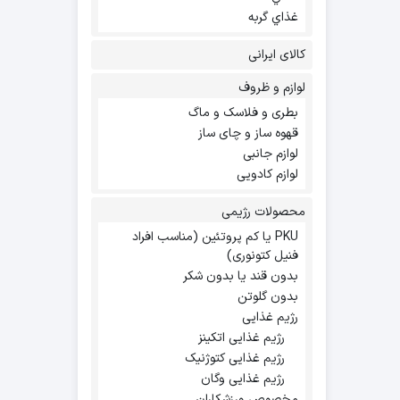
غذاي گربه
کالای ایرانی
لوازم و ظروف
بطری و فلاسک و ماگ
قهوه ساز و چای ساز
لوازم جانبی
لوازم کادویی
محصولات رژیمی
PKU یا کم پروتئین (مناسب افراد
فنیل کتونوری)
بدون قند یا بدون شکر
بدون گلوتن
رژیم غذایی
رژیم غذایی اتکینز
رژیم غذایی کتوژنیک
رژیم غذایی وگان
مخصوص ورزشکاران