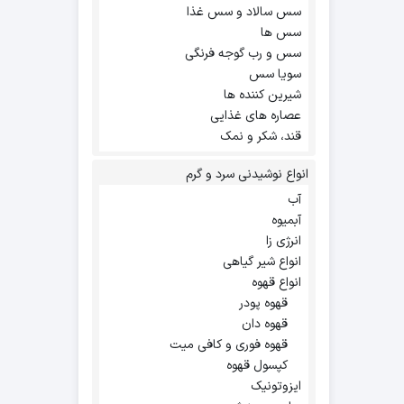
سس سالاد و سس غذا
سس ها
سس و رب گوجه فرنگی
سویا سس
شیرین کننده ها
عصاره های غذایی
قند، شکر و نمک
انواع نوشیدنی سرد و گرم
آب
آبمیوه
انرژی زا
انواع شیر گیاهی
انواع قهوه
قهوه پودر
قهوه دان
قهوه فوری و کافی میت
کپسول قهوه
ایزوتونیک