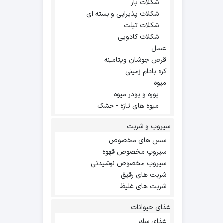
شکلات بار
شکلات پذیرایی و بسته ای
شکلات تبلت
شکلات کادویی
عسل
قرص جوشان ویتامینه
کره بادام زمینی
میوه
پوره و پودر میوه
میوه های تازه - خشک
سیروپ و شربت
سس های مخصوص
سیروپ مخصوص قهوه
سیروپ مخصوص نوشیدنی
شربت های رقیق
شربت های غلیظ
غذای حیوانات
غذاي سك