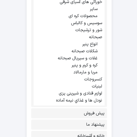
خوراکی های آسیای شرقی
سایر
محصولات کره ای
سوسیس و کالباس
شور و ترشیجات
صبحانه
انواع پنیر
شکلات صبحانه
غلات و سیریال صبحانه
کره و کرم و پنیر
مربا و مارمالاد
کنسروجات
لبنیات
لوازم قنادی و شیرینی پزی
نودل ها و غذاي نيمه آماده
پیش فروش
پیشنهاد ما
خانه و آشپزخانه