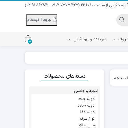
پاسخگویی از ساعت 10 تا 22 (425 7575 0902 - 02191016284)
ورود | ثبت‌نام
 ظروف
شوینده و بهداشتی
0
اس
دام و شیر نارگیل
دسته‌های محصولات
ه سرد
 نتیجه
کننده لباس
نیک
ح و منزل
ادویه و چاشنی
ا
ادویه جات
ادویه سالاد
ادویه غذا
انواع سرکه
سس سالاد