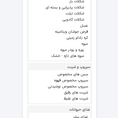
شکلات بار
شکلات پذیرایی و بسته ای
شکلات تبلت
شکلات کادویی
عسل
قرص جوشان ویتامینه
کره بادام زمینی
میوه
پوره و پودر میوه
میوه های تازه - خشک
سیروپ و شربت
سس های مخصوص
سیروپ مخصوص قهوه
سیروپ مخصوص نوشیدنی
شربت های رقیق
شربت های غلیظ
غذای حیوانات
غذاي سك