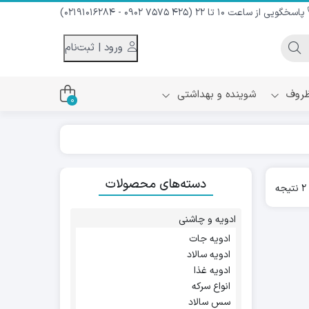
پاسخگویی از ساعت 10 تا 22 (425 7575 0902 - 02191016284)
ورود | ثبت‌نام
 ظروف
شوینده و بهداشتی
0
اس
دام و شیر نارگیل
دسته‌های محصولات
ه سرد
Sorted
ه
کننده لباس
by
نیک
popularity
ح و منزل
ادویه و چاشنی
ا
ادویه جات
ادویه سالاد
ادویه غذا
انواع سرکه
سس سالاد