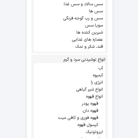
سس سالاد و سس غذا
سس ها
سس و رب گوجه فرنگی
سویا سس
شیرین کننده ها
عصاره های غذایی
قند، شکر و نمک
انواع نوشیدنی سرد و گرم
آب
آبمیوه
انرژی زا
انواع شیر گیاهی
انواع قهوه
قهوه پودر
قهوه دان
قهوه فوری و کافی میت
کپسول قهوه
ایزوتونیک