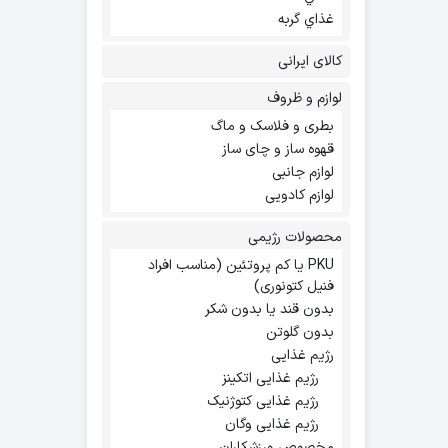
غذاي گربه
کالای ایرانی
لوازم و ظروف
بطری و فلاسک و ماگ
قهوه ساز و چای ساز
لوازم جانبی
لوازم کادویی
محصولات رژیمی
PKU یا کم پروتئین (مناسب افراد
فنیل کتونوری)
بدون قند یا بدون شکر
بدون گلوتن
رژیم غذایی
رژیم غذایی اتکینز
رژیم غذایی کتوژنیک
رژیم غذایی وگان
مخصوص ورزشکاران