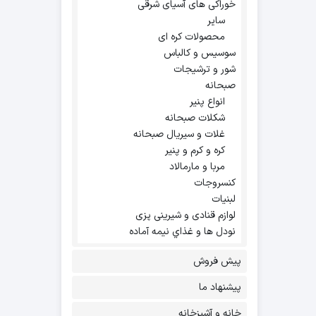
خوراکی های آسیای شرقی
سایر
محصولات کره ای
سوسیس و کالباس
شور و ترشیجات
صبحانه
انواع پنیر
شکلات صبحانه
غلات و سیریال صبحانه
کره و کرم و پنیر
مربا و مارمالاد
کنسروجات
لبنیات
لوازم قنادی و شیرینی پزی
نودل ها و غذاي نيمه آماده
پیش فروش
پیشنهاد ما
خانه و آشپزخانه