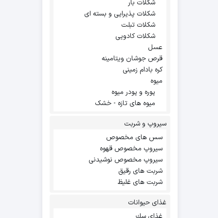
شکلات بار
شکلات پذیرایی و بسته ای
شکلات تبلت
شکلات کادویی
عسل
قرص جوشان ویتامینه
کره بادام زمینی
میوه
پوره و پودر میوه
میوه های تازه - خشک
سیروپ و شربت
سس های مخصوص
سیروپ مخصوص قهوه
سیروپ مخصوص نوشیدنی
شربت های رقیق
شربت های غلیظ
غذای حیوانات
غذاي سك