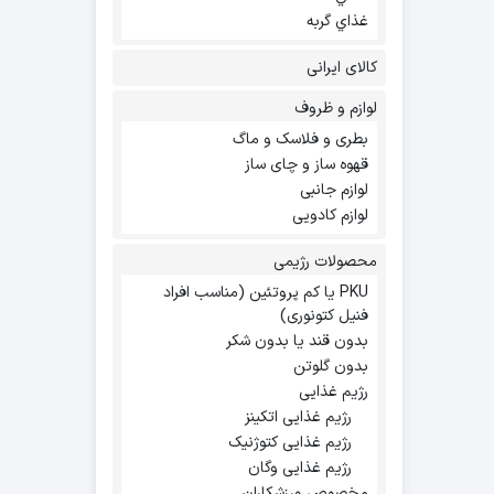
غذاي گربه
کالای ایرانی
لوازم و ظروف
بطری و فلاسک و ماگ
قهوه ساز و چای ساز
لوازم جانبی
لوازم کادویی
محصولات رژیمی
PKU یا کم پروتئین (مناسب افراد
فنیل کتونوری)
بدون قند یا بدون شکر
بدون گلوتن
رژیم غذایی
رژیم غذایی اتکینز
رژیم غذایی کتوژنیک
رژیم غذایی وگان
مخصوص ورزشکاران