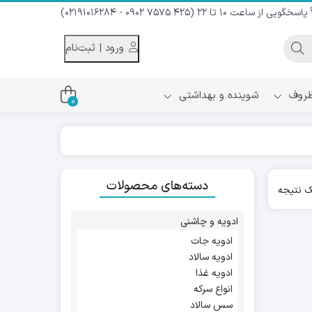
پاسخگویی از ساعت 10 تا 22 (425 7575 0902 - 02191016284)
ورود | ثبت‌نام
 ظروف
شوینده و بهداشتی
0
اس
دام و شیر نارگیل
دسته‌های محصولات
ه سرد
 نتیجه
کننده لباس
نیک
ح و منزل
ادویه و چاشنی
ا
ادویه جات
ادویه سالاد
ادویه غذا
انواع سرکه
سس سالاد