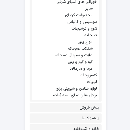
خوراکی های آسیای شرقی
سایر
محصولات کره ای
سوسیس و کالباس
شور و ترشیجات
صبحانه
انواع پنیر
شکلات صبحانه
غلات و سیریال صبحانه
کره و کرم و پنیر
مربا و مارمالاد
کنسروجات
لبنیات
لوازم قنادی و شیرینی پزی
نودل ها و غذاي نيمه آماده
پیش فروش
پیشنهاد ما
خانه و آشپزخانه