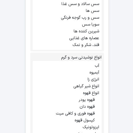
سس سالاد و سس غذا
سس ها
سس و رب گوجه فرنگی
سویا سس
شیرین کننده ها
عصاره های غذایی
قند، شکر و نمک
انواع نوشیدنی سرد و گرم
آب
آبمیوه
انرژی زا
انواع شیر گیاهی
انواع قهوه
قهوه پودر
قهوه دان
قهوه فوری و کافی میت
کپسول قهوه
ایزوتونیک