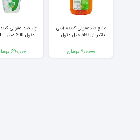
مایع ضدعفونی کننده آنتی
ژل ضد عفونی کنند
باکتریال 550 میل دتول –
دتول 200 میل – dettol
dettol
900,000
تومان
690,000
توما